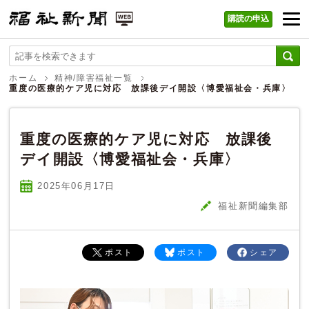
購読の申込
福祉新聞 WEB
ホーム
精神/障害福祉一覧
重度の医療的ケア児に対応 放課後デイ開設〈博愛福祉会・兵庫〉
重度の医療的ケア児に対応 放課後
デイ開設〈博愛福祉会・兵庫〉
2025年06
月
17
日
福祉新聞編集部
ポスト
ポスト
シェア