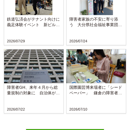
鉄道弘済会がテナント向けに
障害者家族の不安に寄り添
義足体験イベント 新ビルの
う 大分県社会福祉事業団の
ラウンジで啓発
「親なきあと相談室」設置
か...
2026/07/29
2026/07/24
障害者GH、来年４月から総
国際園芸博来場者に「シード
量規制の対象に 自治体がサ
ペーパー」 鎌倉の障害者施
ービスを抑制
設が協力
2026/07/22
2026/07/10