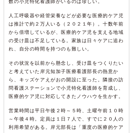
数の小児特化看護師がいるのは珍しい。
人工呼吸器や経管栄養などが必要な医療的ケア児
は推計で約２万人いる（２０２１年）。十数年前
から倍増しているが、医療的ケア児を支える地域
の受け皿は不足している。家族は日々ケアに追わ
れ、自分の時間を持つのも難しい。
その状況を以前から懸念し、受け皿をつくりたい
と考えていた岸元知加子医療看護部長の熱意か
ら、キッズケアえがおの開設に至った。隣接の訪
問看護ステーションで小児特化看護師を育成し、
医療的ケア児に対応してきたノウハウを生かす。
営業時間は平日午後２時～５時、土曜午前１０時
～午後４時。定員は１日７人で、すでに２０人の
利用希望がある。岸元部長は「重度の医療的ケア