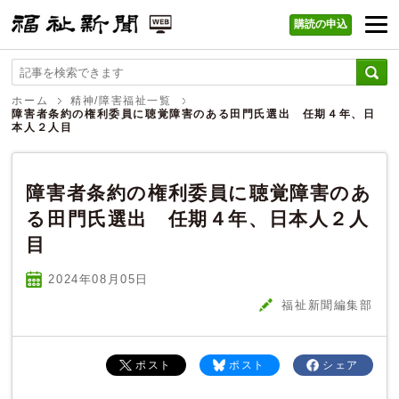
購読の申込
福祉新聞 WEB
ホーム
精神/障害福祉一覧
障害者条約の権利委員に聴覚障害のある田門氏選出 任期４年、日
本人２人目
障害者条約の権利委員に聴覚障害のあ
る田門氏選出 任期４年、日本人２人
目
2024年08
月
05
日
福祉新聞編集部
ポスト
ポスト
シェア