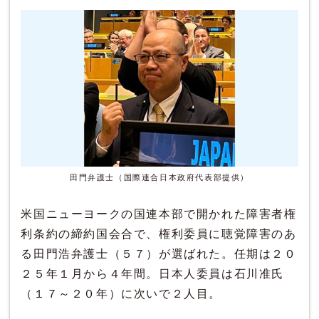
田門弁護士（国際連合日本政府代表部提供）
米国ニューヨークの国連本部で開かれた障害者権
利条約の締約国会合で、権利委員に聴覚障害のあ
る田門浩弁護士（５７）が選ばれた。任期は２０
２５年１月から４年間。日本人委員は石川准氏
（１７～２０年）に次いで２人目。