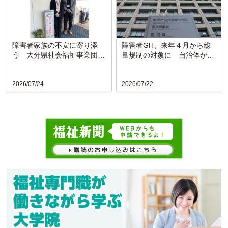
障害者家族の不安に寄り添
障害者GH、来年４月から総
う 大分県社会福祉事業団の
量規制の対象に 自治体がサ
「親なきあと相談室」設置
ービスを抑制
か...
2026/07/24
2026/07/22