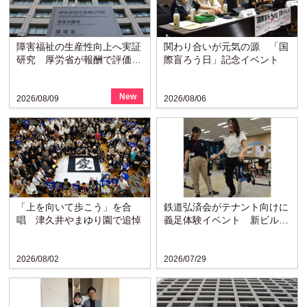
障害福祉の生産性向上へ実証
関わり合いが元気の源 「国
研究 厚労省が報酬で評価を
際盲ろう日」記念イベント
検討
New
2026/08/09
2026/08/06
「上を向いて歩こう」を合
鉄道弘済会がテナント向けに
唱 津久井やまゆり園で追悼
義足体験イベント 新ビルの
ラウンジで啓発
2026/08/02
2026/07/29