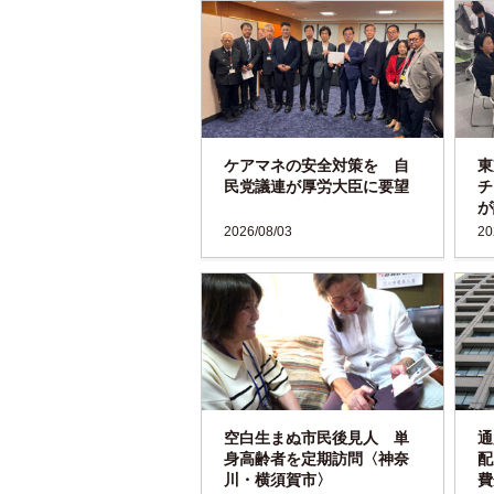
ケアマネの安全対策を 自
東
民党議連が厚労大臣に要望
チ
が
2026/08/03
20
空白生まぬ市民後見人 単
通
身高齢者を定期訪問〈神奈
配
川・横須賀市〉
費