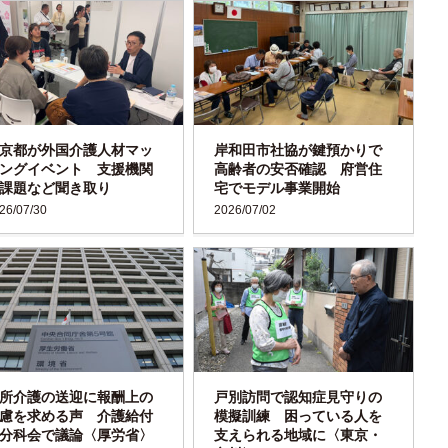
京都が外国介護人材マッ
岸和田市社協が鍵預かりで
ングイベント 支援機関
高齢者の安否確認 府営住
課題など聞き取り
宅でモデル事業開始
26/07/30
2026/07/02
所介護の送迎に報酬上の
戸別訪問で認知症見守りの
慮を求める声 介護給付
模擬訓練 困っている人を
分科会で議論〈厚労省〉
支えられる地域に〈東京・