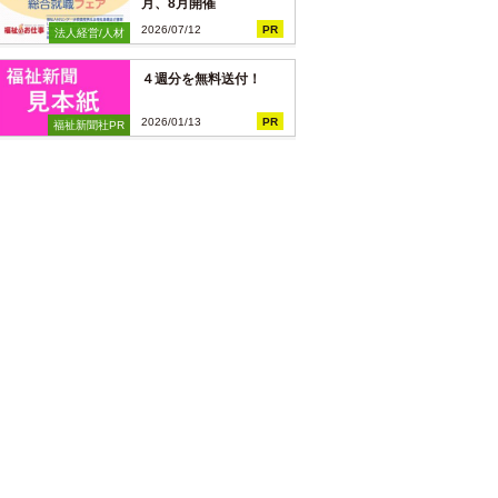
月、8月開催
2026/07/12
PR
法人経営/人材
４週分を無料送付！
2026/01/13
PR
福祉新聞社PR