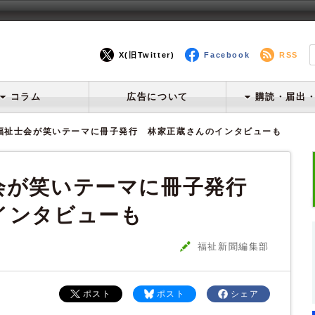
X(旧Twitter)
Facebook
RSS
コラム
広告について
購読・届出
福祉士会が笑いテーマに冊子発行 林家正蔵さんのインタビューも
会が笑いテーマに冊子発行
インタビューも
福祉新聞編集部
ポスト
ポスト
シェア