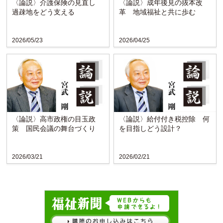
〈論説〉介護保険の見直し
〈論説〉成年後見の抜本改
過疎地をどう支える
革 地域福祉と共に歩む
2026/05/23
2026/04/25
〈論説〉高市政権の目玉政
〈論説〉給付付き税控除 何
策 国民会議の舞台づくり
を目指しどう設計？
2026/03/21
2026/02/21