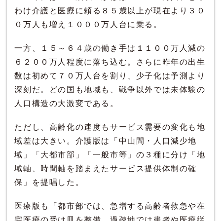
わけ介護と医療に頼る８５歳以上が現在より３０
０万人も増え１０００万人台に乗る。
一方、１５～６４歳の働き手は１１００万人減の
６２００万人程度に落ち込む。さらに昨年の出生
数は初めて７０万人台を割り、少子化は予測より
深刻だ。どの国も地域も、戦争以外では未体験の
人口構造の大激変である。
ただし、高齢化の速度もサービス需要の変化も地
域差は大きい。介護版は「中山間・人口減少地
域」「大都市部」「一般市等」の３種に分け「地
域軸、時間軸を踏まえたサービス提供体制の確
保」を提唱した。
医療版も「都市部では、急増する高齢者救急や在
宅医療の受け皿を整備、過疎地では患者や医療従