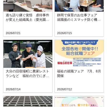
過ち語り継ぐ覚悟 虐待事件
静岡で保育のお仕事フェア
が変えた組織風土（愛光園・
就職後のミスマッチ防ぐ機会
愛知）
に
2026/07/21
2026/07/15
大分の旧宿場町に農家レスト
福祉の就職フェア 7月、8月
ランなど 福祉の力でにぎわ
開催
い戻る〈博愛会〉
2026/07/14
2026/07/12