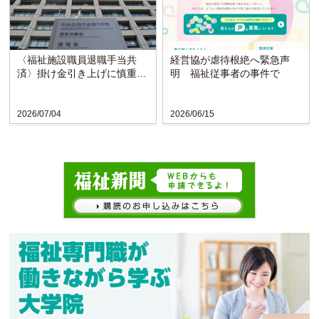
〈福祉施設職員退職手当共
経営協が虐待根絶へ緊急声
済〉掛け金引き上げに慎重な
明 福祉従事者の事件で
検討求める声
2026/07/04
2026/06/15