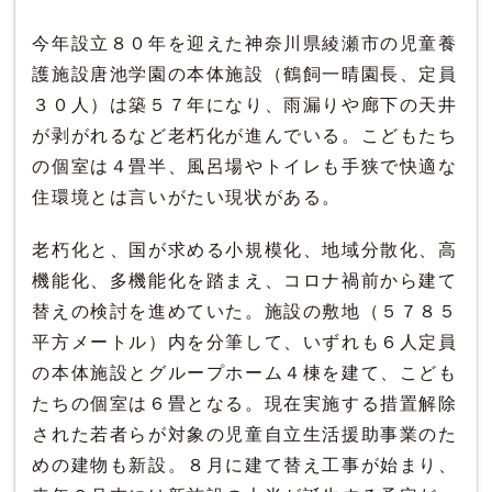
今年設立８０年を迎えた神奈川県綾瀬市の児童養
護施設唐池学園の本体施設（鶴飼一晴園長、定員
３０人）は築５７年になり、雨漏りや廊下の天井
が剥がれるなど老朽化が進んでいる。こどもたち
の個室は４畳半、風呂場やトイレも手狭で快適な
住環境とは言いがたい現状がある。
老朽化と、国が求める小規模化、地域分散化、高
機能化、多機能化を踏まえ、コロナ禍前から建て
替えの検討を進めていた。施設の敷地（５７８５
平方メートル）内を分筆して、いずれも６人定員
の本体施設とグループホーム４棟を建て、こども
たちの個室は６畳となる。現在実施する措置解除
された若者らが対象の児童自立生活援助事業のた
めの建物も新設。８月に建て替え工事が始まり、