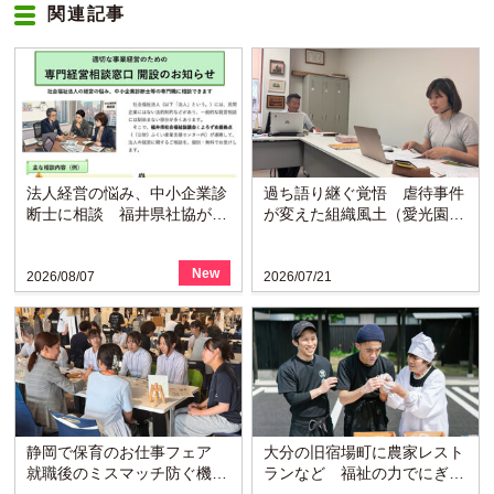
関連記事
法人経営の悩み、中小企業診
過ち語り継ぐ覚悟 虐待事件
断士に相談 福井県社協が支
が変えた組織風土（愛光園・
援拠点と連携し窓口開設
愛知）
New
2026/08/07
2026/07/21
静岡で保育のお仕事フェア
大分の旧宿場町に農家レスト
就職後のミスマッチ防ぐ機会
ランなど 福祉の力でにぎわ
に
い戻る〈博愛会〉