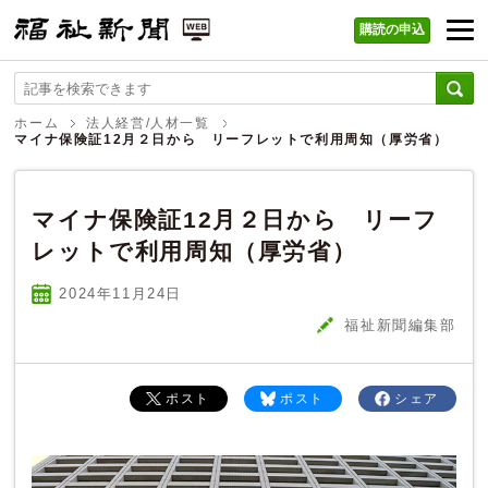
購読の申込
福祉新聞 WEB
ホーム
法人経営/人材一覧
マイナ保険証12月２日から リーフレットで利用周知（厚労省）
マイナ保険証12月２日から リーフ
レットで利用周知（厚労省）
2024年11
月
24
日
福祉新聞編集部
ポスト
ポスト
シェア