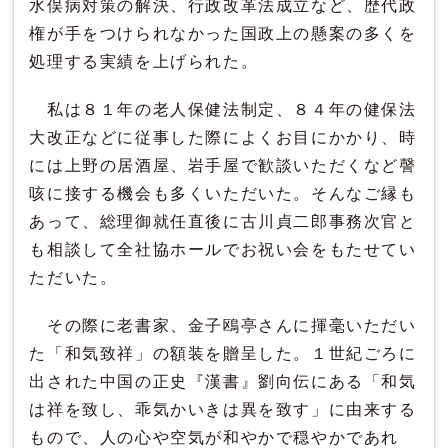
水俣病対策の解決、行政改革法成立など、歴代政
権が手をつけられなかった国政上の懸案の多くを
処理する実績を上げられた。
私は８１年の老人保健法制定、８４年の健保法
大改正などに従事した際によくお目にかかり、時
には上野の居酒屋、岩手屋で歓談いただくなど謦
咳に接する機会も多くいただいた。そんなご縁も
あって、総理御就任直後に古川貞二郎事務次官と
も相談して全社協ホールでお祝い会をもたせてい
ただいた。
その際に老書家、金子鴎亭さんに揮毫いただい
た「和気致祥」の額装を贈呈した。１世紀ごろに
出された中国の正史『漢書』劉向伝にある「和気
は祥を致し、乖気かいきは異を致す」に由来する
もので、人の心や空気が和やかで穏やかであれ