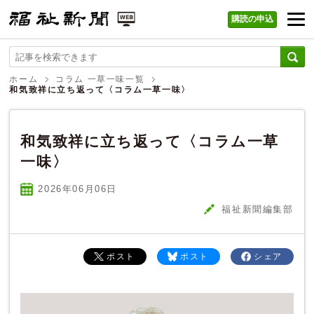
購読の申込
福祉新聞 WEB
ホーム
コラム 一草一味一覧
和気致祥に立ち返って〈コラム一草一味〉
和気致祥に立ち返って〈コラム一草
一味〉
2026年06
月
06
日
福祉新聞編集部
ポスト
ポスト
シェア