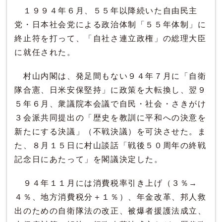
１９９４年６月、５５年以降続いた自由民主
党・日本社会党による政治体制「５５年体制」に
終止符を打って、「自社さ連立政権」の総理大臣
に就任された。
村山内閣は、発足間もない９４年７月に「自衛
隊合憲、日米安保堅持」に政策を大転換し、翌９
５年６月、衆議院本会議で自民・社会・さきがけ
３会派共同提出の「歴史を教訓に平和への決意を
新たにする決議」（不戦決議）を可決させた。ま
た、８月１５日に村山談話「戦後５０周年の終戦
記念日にあたって」を閣議決定した。
９４年１１月には消費税率引き上げ（３％→
４％、地方消費税分＋１％）、年金改革、邦人救
出のための自衛隊法の改正、被爆者援護法成立、