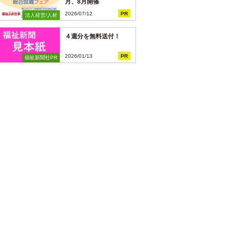
月、8月開催
2026/07/12
PR
法人経営/人材
４週分を無料送付！
2026/01/13
PR
福祉新聞社PR