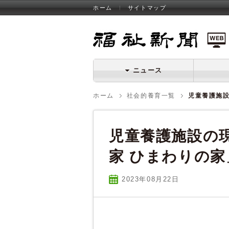
ホーム
サイトマップ
福祉新聞 WEB
ニュース
ホーム
社会的養育一覧
児童養護施設
児童養護施設の
家 ひまわりの家
2023年08
月
22
日