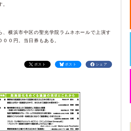
す。
、横浜市中区の聖光学院ラムネホールで上演す
０００円。当日券もある。
ポスト
ポスト
シェア