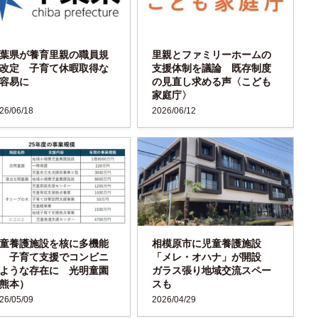
葉県が養育里親の職員規
里親とファミリーホームの
改定 子育て休暇取得な
支援体制を議論 既存制度
容易に
の見直し求める声〈こども
家庭庁〉
26/06/18
2026/06/12
童養護施設を核に多機能
相模原市に児童養護施設
 子育て支援でコンビニ
「メレ・オハナ」が開設
ような存在に 光明童園
ガラス張り地域交流スペー
熊本）
スも
26/05/09
2026/04/29