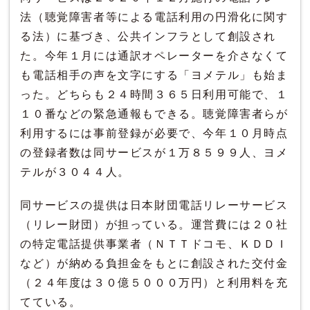
法（聴覚障害者等による電話利用の円滑化に関す
る法）に基づき、公共インフラとして創設され
た。今年１月には通訳オペレーターを介さなくて
も電話相手の声を文字にする「ヨメテル」も始ま
った。どちらも２４時間３６５日利用可能で、１
１０番などの緊急通報もできる。聴覚障害者らが
利用するには事前登録が必要で、今年１０月時点
の登録者数は同サービスが１万８５９９人、ヨメ
テルが３０４４人。
同サービスの提供は日本財団電話リレーサービス
（リレー財団）が担っている。運営費には２０社
の特定電話提供事業者（ＮＴＴドコモ、ＫＤＤＩ
など）が納める負担金をもとに創設された交付金
（２４年度は３０億５０００万円）と利用料を充
てている。