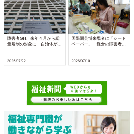
障害者GH、来年４月から総
国際園芸博来場者に「シード
量規制の対象に 自治体がサ
ペーパー」 鎌倉の障害者施
ービスを抑制
設が協力
2026/07/22
2026/07/10