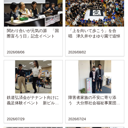
関わり合いが元気の源 「国
「上を向いて歩こう」を合
際盲ろう日」記念イベント
唱 津久井やまゆり園で追悼
2026/08/06
2026/08/02
鉄道弘済会がテナント向けに
障害者家族の不安に寄り添
義足体験イベント 新ビルの
う 大分県社会福祉事業団の
ラウンジで啓発
「親なきあと相談室」設置
か...
2026/07/29
2026/07/24