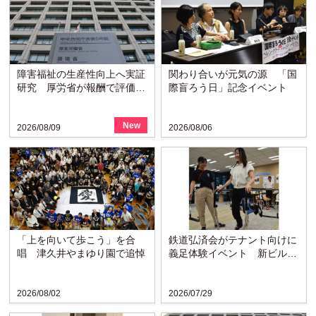
障害福祉の生産性向上へ実証
関わり合いが元気の源 「国
研究 厚労省が報酬で評価を
際盲ろう日」記念イベント
検討
New
2026/08/09
2026/08/06
「上を向いて歩こう」を合
鉄道弘済会がテナント向けに
唱 津久井やまゆり園で追悼
義足体験イベント 新ビルの
ラウンジで啓発
2026/08/02
2026/07/29