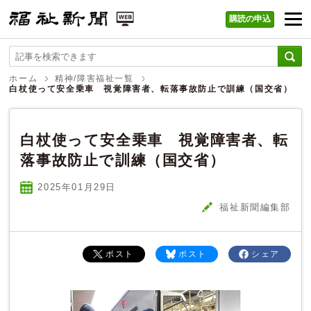
購読の申込
福祉新聞 WEB
ホーム
精神/障害福祉一覧
白杖使って安全乗車 視覚障害者、転落事故防止で訓練（国交省）
白杖使って安全乗車 視覚障害者、転
落事故防止で訓練（国交省）
2025年01
月
29
日
福祉新聞編集部
ポスト
ポスト
シェア