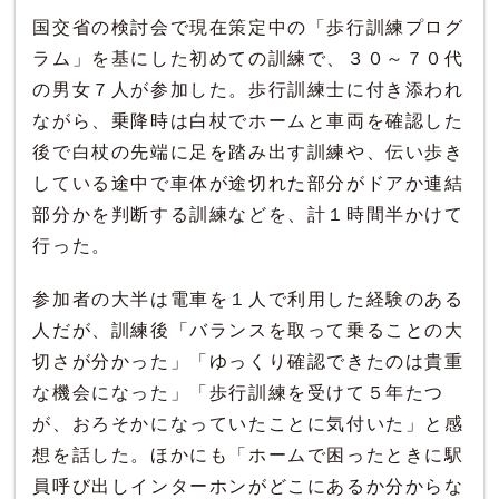
国交省の検討会で現在策定中の「歩行訓練プログ
ラム」を基にした初めての訓練で、３０～７０代
の男女７人が参加した。歩行訓練士に付き添われ
ながら、乗降時は白杖でホームと車両を確認した
後で白杖の先端に足を踏み出す訓練や、伝い歩き
している途中で車体が途切れた部分がドアか連結
部分かを判断する訓練などを、計１時間半かけて
行った。
参加者の大半は電車を１人で利用した経験のある
人だが、訓練後「バランスを取って乗ることの大
切さが分かった」「ゆっくり確認できたのは貴重
な機会になった」「歩行訓練を受けて５年たつ
が、おろそかになっていたことに気付いた」と感
想を話した。ほかにも「ホームで困ったときに駅
員呼び出しインターホンがどこにあるか分からな