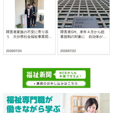
障害者家族の不安に寄り添
障害者GH、来年４月から総
う 大分県社会福祉事業団の
量規制の対象に 自治体がサ
「親なきあと相談室」設置
ービスを抑制
か...
2026/07/24
2026/07/22