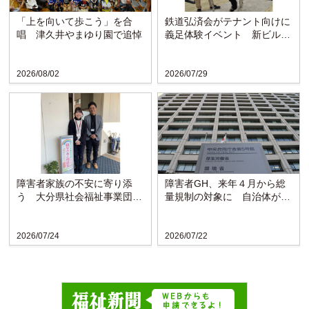
「上を向いて歩こう」を合
鉄道弘済会がテナント向けに
唱 津久井やまゆり園で追悼
義足体験イベント 新ビルの
ラウンジで啓発
2026/08/02
2026/07/29
障害者家族の不安に寄り添
障害者GH、来年４月から総
う 大分県社会福祉事業団の
量規制の対象に 自治体がサ
「親なきあと相談室」設置
ービスを抑制
か...
2026/07/24
2026/07/22