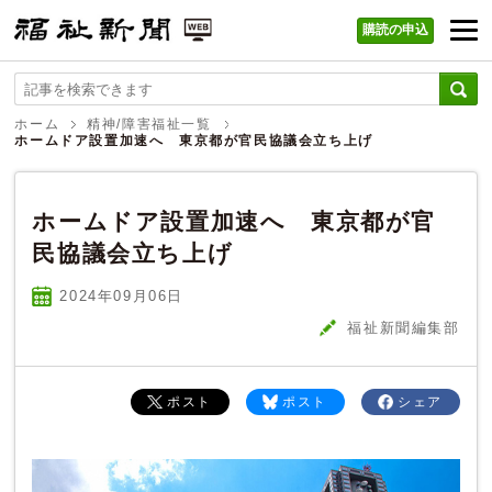
購読の申込
福祉新聞 WEB
ホーム
精神/障害福祉一覧
ホームドア設置加速へ 東京都が官民協議会立ち上げ
ホームドア設置加速へ 東京都が官
民協議会立ち上げ
2024年09
月
06
日
福祉新聞編集部
ポスト
ポスト
シェア