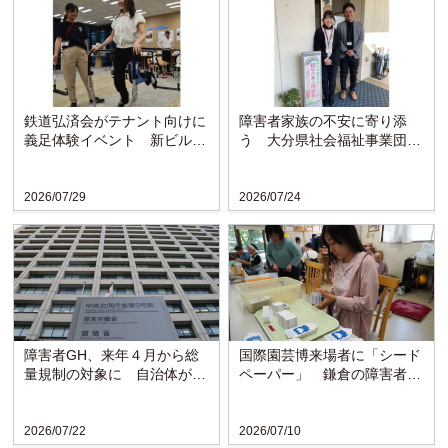
鉄道弘済会がテナント向けに
障害者家族の不安に寄り添
義足体験イベント 新ビルの
う 大分県社会福祉事業団の
ラウンジで啓発
「親なきあと相談室」設置
か...
2026/07/29
2026/07/24
障害者GH、来年４月から総
国際園芸博来場者に「シード
量規制の対象に 自治体がサ
ペーパー」 鎌倉の障害者施
ービスを抑制
設が協力
2026/07/22
2026/07/10