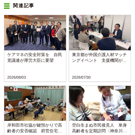
関連記事
ケアマネの安全対策を 自民
東京都が外国介護人材マッチ
党議連が厚労大臣に要望
ングイベント 支援機関が課
題など聞き取り
2026/08/03
2026/07/30
岸和田市社協が鍵預かりで高
空白生まぬ市民後見人 単身
齢者の安否確認 府営住宅で
高齢者を定期訪問〈神奈川・