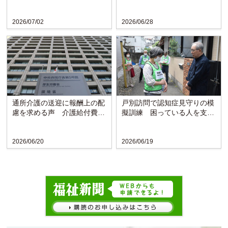
モデル事業開始
横須賀市〉
2026/07/02
2026/06/28
通所介護の送迎に報酬上の配
戸別訪問で認知症見守りの模
慮を求める声 介護給付費分
擬訓練 困っている人を支え
科会で議論〈厚労省〉
られる地域に〈東京・立川〉
2026/06/20
2026/06/19