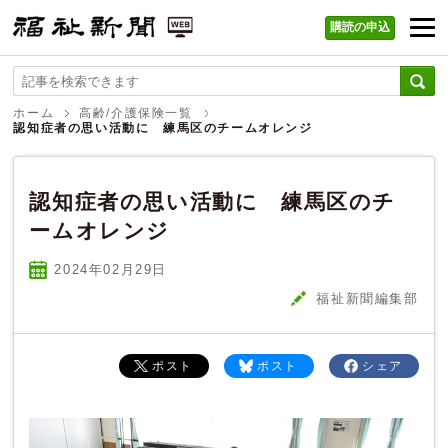
購読の申込
福祉新聞 WEB
ホーム
高齢/介護保険一覧
認知症者の思い活動に 練馬区のチームオレンジ
認知症者の思い活動に 練馬区のチ
ームオレンジ
2024年02
月
29
日
福祉新聞編集部
ポスト
ポスト
シェア