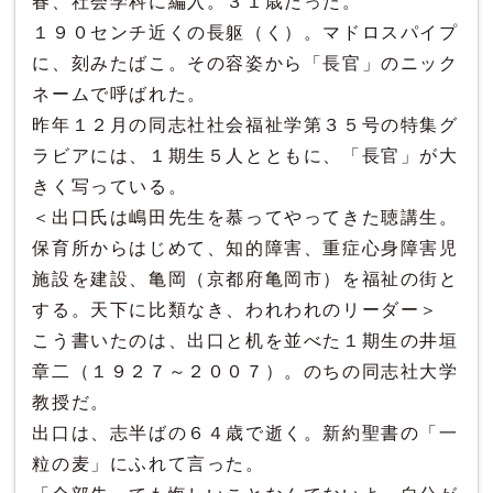
春、社会学科に編入。３１歳だった。
１９０センチ近くの長躯（く）。マドロスパイプ
に、刻みたばこ。その容姿から「長官」のニック
ネームで呼ばれた。
昨年１２月の同志社社会福祉学第３５号の特集グ
ラビアには、１期生５人とともに、「長官」が大
きく写っている。
＜出口氏は嶋田先生を慕ってやってきた聴講生。
保育所からはじめて、知的障害、重症心身障害児
施設を建設、亀岡（京都府亀岡市）を福祉の街と
する。天下に比類なき、われわれのリーダー＞
こう書いたのは、出口と机を並べた１期生の井垣
章二（１９２７～２００７）。のちの同志社大学
教授だ。
出口は、志半ばの６４歳で逝く。新約聖書の「一
粒の麦」にふれて言った。