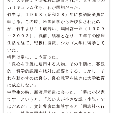
が、大学院文学研究科に設置された。大学院での
カリキュラム化も、わが国初だった。
竹中は、１９５３（昭和２８）年に参議院議員に
転じる。この時、米国留学から呼び戻されたの
が、竹中より１１歳若い、嶋田啓一郎（１９０９
～２００３）。戦前、結核となり、７年半の臨床
生活を経て、戦後に復職。シカゴ大学に留学して
いた。
嶋田は常に、こう言った。
「良心を手腕に運用する人物。その手腕は、客観
的・科学的認識を絶対に必要とする。しかし、そ
れを動かすのは良心。良心教育を抜きに大学教育
は成立しない」
中学生の時、新渡戸稲造に会った。「夢は小説家
です」というと、「若い人が小さな説（小説）で
はだめだ」。賀川豊彦に相談すると「同志社へ行