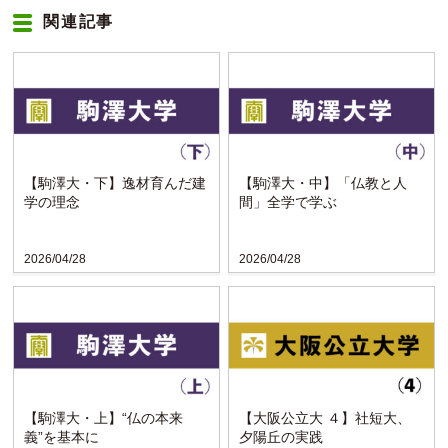
関連記事
【駒澤大・下】逸材育んだ建
【駒澤大・中】「仏教と人
学の理念
間」全学で学ぶ
2026/04/28
2026/04/28
【駒澤大・上】“仏の本来
【大阪公立大 ４】社短大、
義”を基本に
夕陽丘の実践