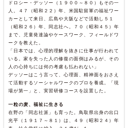
ドロシー・デッソー（１９００～８０）もその一
人。４７（昭和２２）年、米国駐留軍の福祉ワー
カーとして来日、広島や大阪などで活動し５１
（昭和２６）年、同志社へ。７０（昭和４５）年
まで、児童発達論やケースワーク、フィールドワ
ークを教えた。
「日本では、心理的理解を抜きに仕事が行われて
いる。家を失った人の修復の面倒はみるが、その
人の心持ちには何の考慮も払われない」
デッソーはこう言って、心理面、精神面をおさえ
て活動するソーシャルワークのプロを養成。「現
場が第一」と、実習研修コースを設置した。
一粒の麦、福祉に生きる
在野の「同志社派」も育った。鳥取県出身の出口
光平（１９１７～８１）は、４９（昭和２４）年