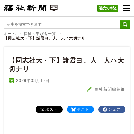
購読の申込
福祉新聞 WEB
ホーム
福祉の学び舎一覧
【同志社大・下】諸君ヨ、人一人ハ大切ナリ
【同志社大・下】諸君ヨ、人一人ハ大
切ナリ
2026年03
月
17
日
福祉新聞編集部
ポスト
ポスト
シェア