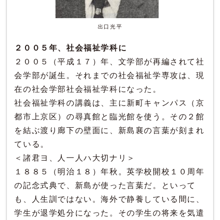
出口光平
２００５年、社会福祉学科に
２００５（平成１７）年、文学部が再編されて社
会学部が誕生。それまでの社会福祉学専攻は、現
在の社会学部社会福祉学科になった。
社会福祉学科の講義は、主に新町キャンパス（京
都市上京区）の尋真館と臨光館を使う。その２館
を結ぶ渡り廊下の壁面に、新島襄の言葉が刻まれ
ている。
＜諸君ヨ、人一人ハ大切ナリ＞
１８８５（明治１８）年秋。英学校開校１０周年
の記念式典で、新島が使った言葉だ。といって
も、人生訓ではない。海外で静養している間に、
学生が退学処分になった。その学生の将来を気遣