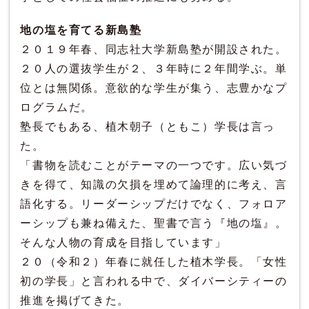
地の塩を育てる新島塾
２０１９年春、同志社大学新島塾が開設された。
２０人の選抜学生が２、３年時に２年間学ぶ。単
位とは無関係。意欲的な学生が集う、志豊かなプ
ログラムだ。
塾長でもある、植木朝子（ともこ）学長は言っ
た。
「書物を読むことがテーマの一つです。広い気づ
きを得て、知識の欠損を埋めて論理的に考え、言
語化する。リーダーシップだけでなく、フォロア
ーシップも兼ね備えた、聖書で言う『地の塩』。
そんな人物の育成を目指しています」
２０（令和２）年春に就任した植木学長。「女性
初の学長」と言われる中で、ダイバーシティーの
推進を掲げてきた。