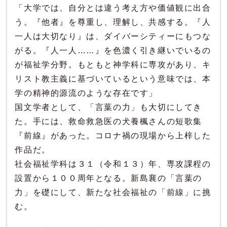
「大学では、自分とは違う考え方や価値観に出合
う。『他者』を尊重し、理解し、共感する。『人
一人は大切なり』は、ダイバーシティーにもつな
がる。『人一人……』を色濃く引き継いでいるの
が福祉学分野。もともと神学科に専攻があり、キ
リスト教主義に基づいているという意味では、本
学の精神的源流のような存在です」
国文学者として、「言葉の力」も大切にしてき
た。手には、救命救急医の犬養楓さんの短歌集
『前線』があった。コロナ禍の現場から上梓した
作品だ。
社会福祉学科は３１（令和１３）年、専攻課程の
設置から１００周年となる。新島襄の「言葉の
力」を礎にして、新たな社会福祉の「前線」に挑
む。