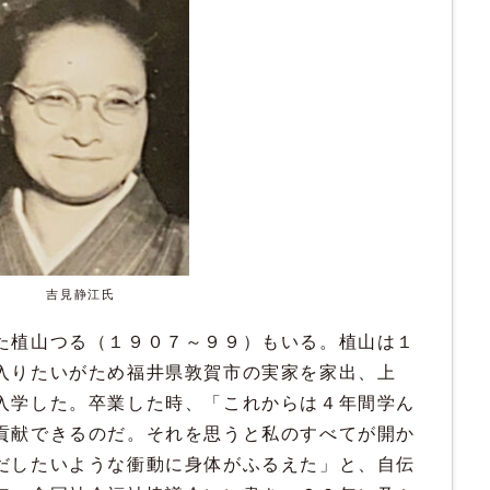
吉見静江氏
た植山つる（１９０７～９９）もいる。植山は１
入りたいがため福井県敦賀市の実家を家出、上
入学した。卒業した時、「これからは４年間学ん
貢献できるのだ。それを思うと私のすべてが開か
だしたいような衝動に身体がふるえた」と、自伝