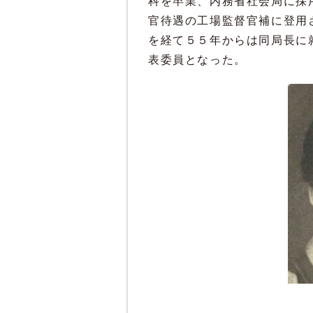
科を卒業、内務省社会局に採
官待遇の工場監督官補に登用
を経て５５年からは同局長に
表委員となった。