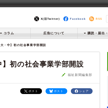
X(旧Twitter)
Facebook
RSS
コラム
広告について
購読・届出
子大・中】初の社会事業学部開設
中】初の社会事業学部開設
福祉新聞編集部
ポスト
ポスト
シェア