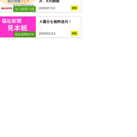
月、8月開催
2026/07/12
PR
法人経営/人材
４週分を無料送付！
2026/01/13
PR
福祉新聞社PR