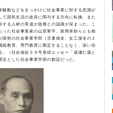
米騒動などをきっかけに社会事業に対する意識が
して国民生活の改良に関与する方向に転換、また
有する人材の育成が急務との認識が深まった。こ
だった社会事業家の山室軍平、留岡幸助らとも相
が国初の社会事業学部（児童保全、女工保全の２
職能教育、専門教育に限定することなく、深い信
る」（社会福祉５９号巻頭エッセー「成瀬仁蔵と
理念とした社会事業学部の創設だった。