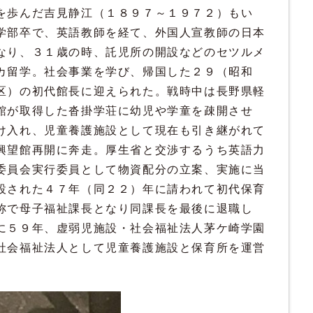
を歩んだ吉見静江（１８９７～１９７２）もい
学部卒で、英語教師を経て、外国人宣教師の日本
なり、３１歳の時、託児所の開設などのセツルメ
カ留学。社会事業を学び、帰国した２９（昭和
区）の初代館長に迎えられた。戦時中は長野県軽
館が取得した沓掛学荘に幼児や学童を疎開させ
け入れ、児童養護施設として現在も引き継がれて
興望館再開に奔走。厚生省と交渉するうち英語力
委員会実行委員として物資配分の立案、実施に当
設された４７年（同２２）年に請われて初代保育
称で母子福祉課長となり同課長を最後に退職し
に５９年、虚弱児施設・社会福祉法人茅ケ崎学園
社会福祉法人として児童養護施設と保育所を運営