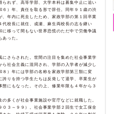
得られず、高等学部、大学本科は募集中止に追い
和６）年、責任を取る形で辞任。同年９１歳の渋
が、年内に死去したため、家政学部の第１回卒業
４代校長に就任、成瀬、麻生両校長の志を継い
和に移って間もない世界恐慌のただ中で労働争議
もあった。
風にさらされた。世間の注目を集めた社会事業学
から社会主義に混同され、学部の入学者が減少し
和８）年には学部の名称を家政学部第三類に変
に誇りを持つ学生たちは反発して退学、卒業生が
事態にもなった。その上、修業年限も４年から３
生の多くが社会事業施設や官庁などに就職した。
９０３～９９）。社会事業学部２回生で女工保全