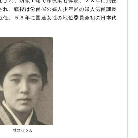
用され、紡績工場で深夜業も体験、２８年に判任
され、戦後は労働省の婦人少年局の婦人労働課長
就任、５６年に国連女性の地位委員会初の日本代
谷野せつ氏