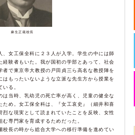
麻生正蔵校長
人、女工保全科に２３人が入学。学生の中には師
た経験者もいた。我が国初の学部とあって、社会
学者で東京帝大教授の戸田貞三ら高名な教授陣を
にはもったいないような立派な先生方から授業を
ている。
のは当時、乳幼児の死亡率が高く、児童の健全な
たため。女工保全科は、『女工哀史』（細井和喜
苛烈な現実として読まれていたことを反映、女性
組む専門家を育成するためだった。
瀬校長の時から総合大学への移行準備を進めてい