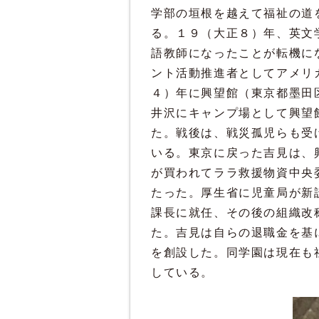
学部の垣根を越えて福祉の道
る。１９（大正８）年、英文
語教師になったことが転機に
ント活動推進者としてアメリ
４）年に興望館（東京都墨田
井沢にキャンプ場として興望
た。戦後は、戦災孤児らも受
いる。東京に戻った吉見は、
が買われてララ救援物資中央
たった。厚生省に児童局が新
課長に就任、その後の組織改
た。吉見は自らの退職金を基
を創設した。同学園は現在も
している。