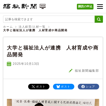
購読の申込
福祉新聞 WEB
ホーム
法人経営/人材一覧
大学と福祉法人が連携 人材育成や商品開発
大学と福祉法人が連携 人材育成や商
品開発
2025年10
月
13
日
福祉新聞編集部
ポスト
ポスト
シェア