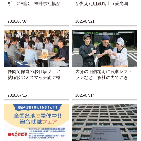
断士に相談 福井県社協が支
が変えた組織風土（愛光園・
援拠点と連携し窓口開設
愛知）
2026/08/07
2026/07/21
静岡で保育のお仕事フェア
大分の旧宿場町に農家レスト
就職後のミスマッチ防ぐ機会
ランなど 福祉の力でにぎわ
に
い戻る〈博愛会〉
2026/07/15
2026/07/14