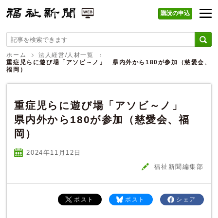
購読の申込
福祉新聞 WEB
ホーム
法人経営/人材一覧
重症児らに遊び場「アソビ～ノ」 県内外から180が参加（慈愛会、
福岡）
重症児らに遊び場「アソビ～ノ」
県内外から180が参加（慈愛会、福
岡）
2024年11
月
12
日
福祉新聞編集部
ポスト
ポスト
シェア