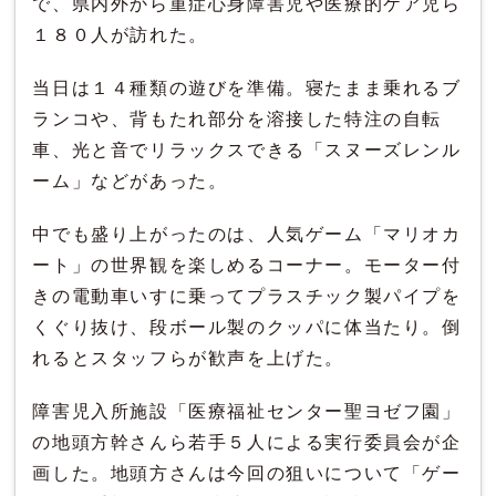
で、県内外から重症心身障害児や医療的ケア児ら
１８０人が訪れた。
当日は１４種類の遊びを準備。寝たまま乗れるブ
ランコや、背もたれ部分を溶接した特注の自転
車、光と音でリラックスできる「スヌーズレンル
ーム」などがあった。
中でも盛り上がったのは、人気ゲーム「マリオカ
ート」の世界観を楽しめるコーナー。モーター付
きの電動車いすに乗ってプラスチック製パイプを
くぐり抜け、段ボール製のクッパに体当たり。倒
れるとスタッフらが歓声を上げた。
障害児入所施設「医療福祉センター聖ヨゼフ園」
の地頭方幹さんら若手５人による実行委員会が企
画した。地頭方さんは今回の狙いについて「ゲー