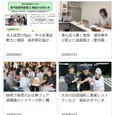
法人経営の悩み、中小企業診
過ち語り継ぐ覚悟 虐待事件
断士に相談 福井県社協が支
が変えた組織風土（愛光園・
援拠点と連携し窓口開設
愛知）
2026/08/07
2026/07/21
静岡で保育のお仕事フェア
大分の旧宿場町に農家レスト
就職後のミスマッチ防ぐ機会
ランなど 福祉の力でにぎわ
に
い戻る〈博愛会〉
2026/07/15
2026/07/14