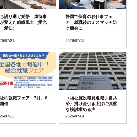
ち語り継ぐ覚悟 虐待事
静岡で保育のお仕事フェ
が変えた組織風土（愛光
ア 就職後のミスマッチ防
・愛知）
ぐ機会に
26/07/21
2026/07/15
祉の就職フェア 7月、8
〈福祉施設職員退職手当共
開催
済〉掛け金引き上げに慎重
な検討求める声
26/07/12
2026/07/04