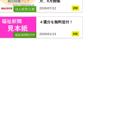
月、8月開催
2026/07/12
PR
法人経営/人材
４週分を無料送付！
2026/01/13
PR
福祉新聞社PR