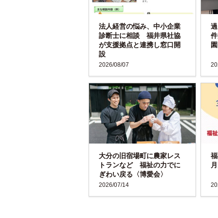
法人経営の悩み、中小企業
過
診断士に相談 福井県社協
件
が支援拠点と連携し窓口開
園
設
2026/08/07
20
大分の旧宿場町に農家レス
福
トランなど 福祉の力でに
月
ぎわい戻る〈博愛会〉
2026/07/14
20