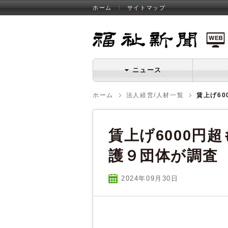
ホーム
サイトマップ
福祉新聞 WEB
ニュース
ホーム
法人経営/人材一覧
賃上げ6
賃上げ6000円
護９団体が調査
2024年09
月
30
日