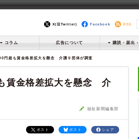
X(旧Twitter)
Facebook
RSS
コラム
広告について
購読・届出
000円超も賃金格差拡大を懸念 介護９団体が調査
超も賃金格差拡大を懸念 介
福祉新聞編集部
ポスト
ポスト
シェア