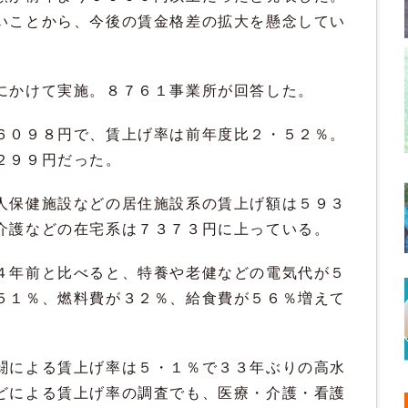
いことから、今後の賃金格差の拡大を懸念してい
にかけて実施。８７６１事業所が回答した。
６０９８円で、賃上げ率は前年度比２・５２％。
２９９円だった。
人保健施設などの居住施設系の賃上げ額は５９３
介護などの在宅系は７３７３円に上っている。
４年前と比べると、特養や老健などの電気代が５
５１％、燃料費が３２％、給食費が５６％増えて
闘による賃上げ率は５・１％で３３年ぶりの高水
どによる賃上げ率の調査でも、医療・介護・看護