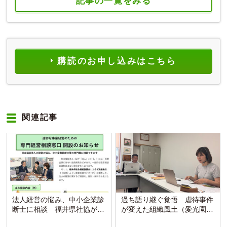
記事の一覧をみる
購読のお申し込みはこちら
関連記事
法人経営の悩み、中小企業診
過ち語り継ぐ覚悟 虐待事件
断士に相談 福井県社協が支
が変えた組織風土（愛光園・
援拠点と連携し窓口開設
愛知）