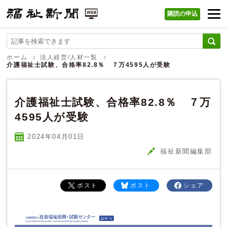
購読の申込
福祉新聞 WEB
ホーム
法人経営/人材一覧
介護福祉士試験、合格率82.8％ ７万4595人が受験
介護福祉士試験、合格率82.8％ ７万
4595人が受験
2024年04
月
01
日
福祉新聞編集部
ポスト
ポスト
シェア