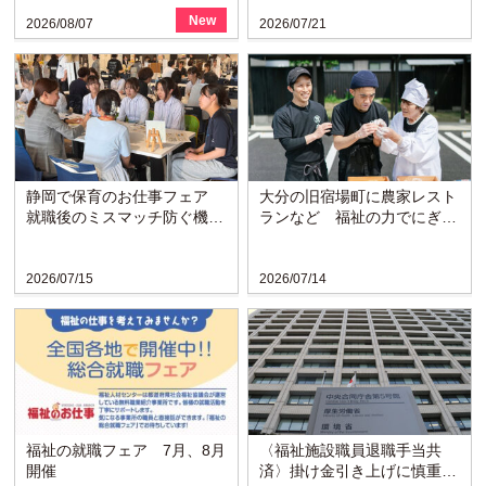
New
2026/08/07
2026/07/21
静岡で保育のお仕事フェア
大分の旧宿場町に農家レスト
就職後のミスマッチ防ぐ機会
ランなど 福祉の力でにぎわ
に
い戻る〈博愛会〉
2026/07/15
2026/07/14
福祉の就職フェア 7月、8月
〈福祉施設職員退職手当共
開催
済〉掛け金引き上げに慎重な