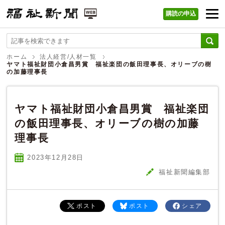
購読の申込
福祉新聞 WEB
ホーム
法人経営/人材一覧
ヤマト福祉財団小倉昌男賞 福祉楽団の飯田理事長、オリーブの樹
の加藤理事長
ヤマト福祉財団小倉昌男賞 福祉楽団
の飯田理事長、オリーブの樹の加藤
理事長
2023年12
月
28
日
福祉新聞編集部
ポスト
ポスト
シェア