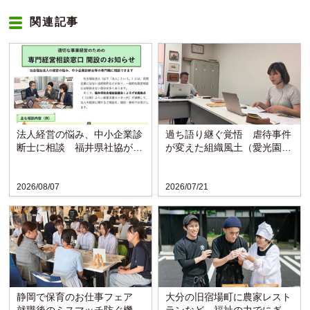
関連記事
法人経営の悩み、中小企業診
過ち語り継ぐ覚悟 虐待事件
断士に相談 福井県社協が支
が変えた組織風土（愛光園・
援拠点と連携し窓口開設
愛知）
2026/08/07
2026/07/21
静岡で保育のお仕事フェア
大分の旧宿場町に農家レスト
就職後のミスマッチ防ぐ機会
ランなど 福祉の力でにぎわ