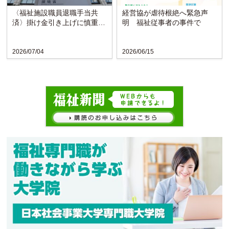
〈福祉施設職員退職手当共
経営協が虐待根絶へ緊急声
済〉掛け金引き上げに慎重な
明 福祉従事者の事件で
検討求める声
2026/07/04
2026/06/15