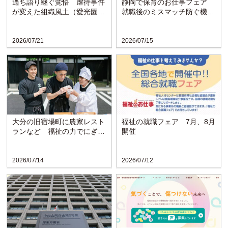
過ち語り継ぐ覚悟 虐待事件
静岡で保育のお仕事フェア
が変えた組織風土（愛光園・
就職後のミスマッチ防ぐ機会
愛知）
に
2026/07/21
2026/07/15
大分の旧宿場町に農家レスト
福祉の就職フェア 7月、8月
ランなど 福祉の力でにぎわ
開催
い戻る〈博愛会〉
2026/07/14
2026/07/12