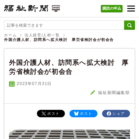
購読の申込
福祉新聞 WEB
ホーム
法人経営/人材一覧
外国介護人材、訪問系へ拡大検討 厚労省検討会が初会合
外国介護人材、訪問系へ拡大検討 厚
労省検討会が初会合
2023年07
月
31
日
福祉新聞編集部
ポスト
ポスト
シェア