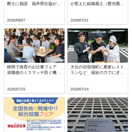
断士に相談 福井県社協が支
が変えた組織風土（愛光園・
援拠点と連携し窓口開設
愛知）
2026/08/07
2026/07/21
静岡で保育のお仕事フェア
大分の旧宿場町に農家レスト
就職後のミスマッチ防ぐ機会
ランなど 福祉の力でにぎわ
に
い戻る〈博愛会〉
2026/07/15
2026/07/14