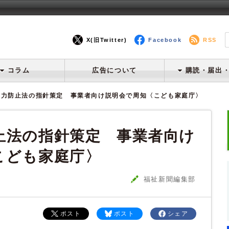
X(旧Twitter)
Facebook
RSS
コラム
広告について
購読・届出
暴力防止法の指針策定 事業者向け説明会で周知〈こども家庭庁〉
止法の指針策定 事業者向け
こども家庭庁〉
福祉新聞編集部
ポスト
ポスト
シェア