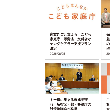
家族丸ごと支える こども
保
家庭庁、厚労省、文科省が
差
ヤングケアラー支援プラン
の
決定
望
2026/08/05
20
トー横に集まる未成年守
こ
れ 新宿区・都・警視庁の
算
対策協議会が発足
全