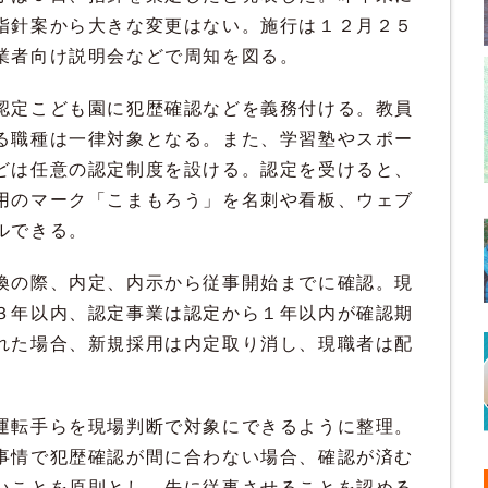
指針案から大きな変更はない。施行は１２月２５
業者向け説明会などで周知を図る。
認定こども園に犯歴確認などを義務付ける。教員
る職種は一律対象となる。また、学習塾やスポー
どは任意の認定制度を設ける。認定を受けると、
用のマーク「こまもろう」を名刺や看板、ウェブ
ルできる。
換の際、内定、内示から従事開始までに確認。現
３年以内、認定事業は認定から１年以内が確認期
れた場合、新規採用は内定取り消し、現職者は配
運転手らを現場判断で対象にできるように整理。
事情で犯歴確認が間に合わない場合、確認が済む
いことを原則とし、先に従事させることを認める