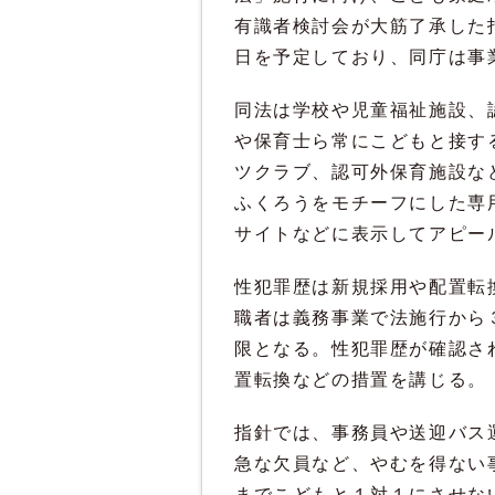
有識者検討会が大筋了承した
日を予定しており、同庁は事
同法は学校や児童福祉施設、
や保育士ら常にこどもと接す
ツクラブ、認可外保育施設な
ふくろうをモチーフにした専
サイトなどに表示してアピー
性犯罪歴は新規採用や配置転
職者は義務事業で法施行から
限となる。性犯罪歴が確認さ
置転換などの措置を講じる。
指針では、事務員や送迎バス
急な欠員など、やむを得ない
までこどもと１対１にさせな