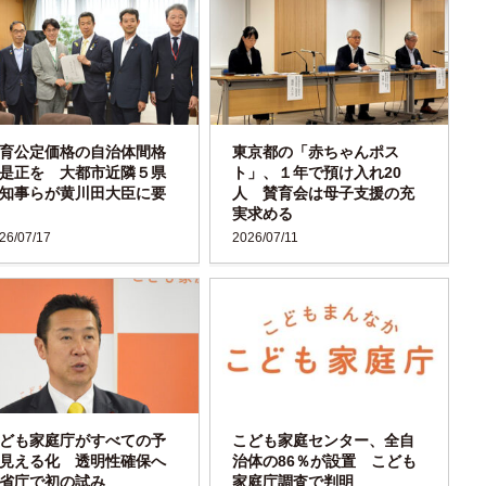
育公定価格の自治体間格
東京都の「赤ちゃんポス
是正を 大都市近隣５県
ト」、１年で預け入れ20
知事らが黄川田大臣に要
人 賛育会は母子支援の充
実求める
26/07/17
2026/07/11
ども家庭庁がすべての予
こども家庭センター、全自
見える化 透明性確保へ
治体の86％が設置 こども
省庁で初の試み
家庭庁調査で判明