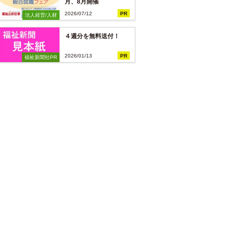
月、8月開催
2026/07/12
PR
法人経営/人材
４週分を無料送付！
2026/01/13
PR
福祉新聞社PR