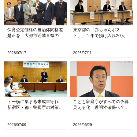
保育公定価格の自治体間格差
東京都の「赤ちゃんポス
是正を 大都市近隣５県の知
ト」、１年で預け入れ20人
事らが黄川田大臣に要望
賛育会は母子支援の充実求め
る
2026/07/17
2026/07/11
トー横に集まる未成年守れ
こども家庭庁がすべての予算
新宿区・都・警視庁の対策協
見える化 透明性確保へ全省
議会が発足
庁で初の試み
2026/07/09
2026/06/29