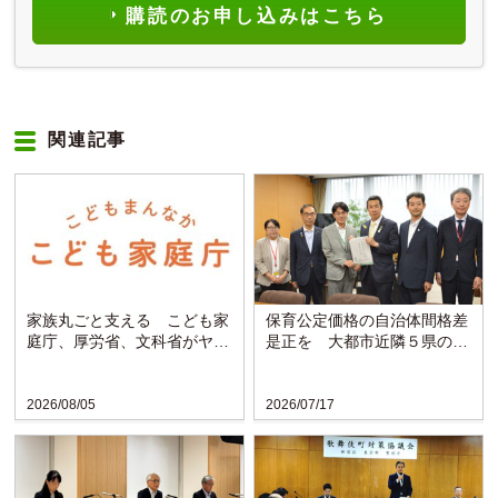
購読のお申し込みはこちら
関連記事
家族丸ごと支える こども家
保育公定価格の自治体間格差
庭庁、厚労省、文科省がヤン
是正を 大都市近隣５県の知
グケアラー支援プラン決定
事らが黄川田大臣に要望
2026/08/05
2026/07/17