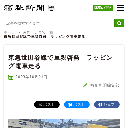
購読の申込
福祉新聞 WEB
ホーム
保育・子育て一覧
東急世田谷線で里親啓発 ラッピング電車走る
東急世田谷線で里親啓発 ラッピン
グ電車走る
2023年10
月
21
日
福祉新聞編集部
ポスト
ポスト
シェア