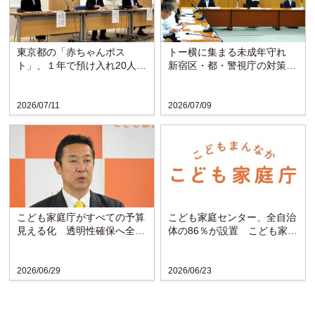
東京都の「赤ちゃんポス
トー横に集まる未成年守れ
ト」、１年で預け入れ20人
新宿区・都・警視庁の対策協
賛育会は母子支援の充実求め
議会が発足
る
2026/07/11
2026/07/09
こども家庭庁がすべての予算
こども家庭センター、全自治
見える化 透明性確保へ全省
体の86％が設置 こども家庭
庁で初の試み
庁調査で判明
2026/06/29
2026/06/23