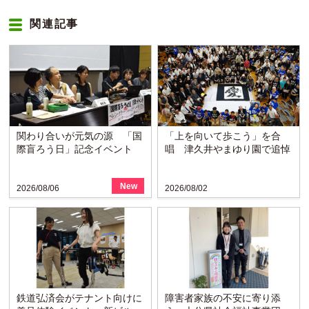
関連記事
関わり合いが元気の源 「国
「上を向いて歩こう」を合
際盲ろう日」記念イベント
唱 津久井やまゆり園で追悼
New
2026/08/06
2026/08/02
鉄道弘済会がテナント向けに
障害者家族の不安に寄り添