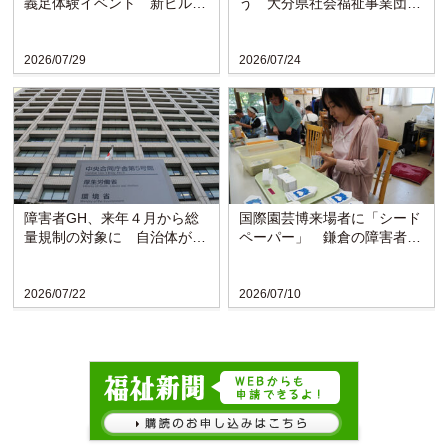
義足体験イベント 新ビルの
う 大分県社会福祉事業団の
ラウンジで啓発
「親なきあと相談室」設置
か...
2026/07/29
2026/07/24
障害者GH、来年４月から総
国際園芸博来場者に「シード
量規制の対象に 自治体がサ
ペーパー」 鎌倉の障害者施
ービスを抑制
設が協力
2026/07/22
2026/07/10