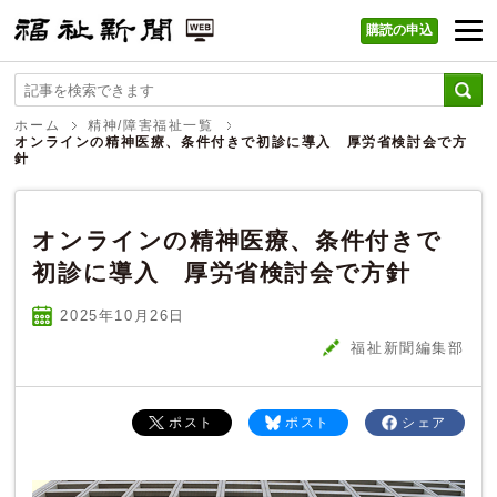
購読の申込
福祉新聞 WEB
ホーム
精神/障害福祉一覧
オンラインの精神医療、条件付きで初診に導入 厚労省検討会で方
針
オンラインの精神医療、条件付きで
初診に導入 厚労省検討会で方針
2025年10
月
26
日
福祉新聞編集部
ポスト
ポスト
シェア