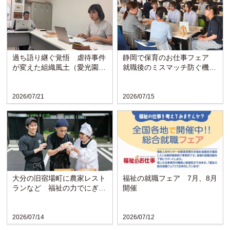
過ち語り継ぐ覚悟 虐待事件
静岡で保育のお仕事フェア
が変えた組織風土（愛光園・
就職後のミスマッチ防ぐ機会
愛知）
に
2026/07/21
2026/07/15
大分の旧宿場町に農家レスト
福祉の就職フェア 7月、8月
ランなど 福祉の力でにぎわ
開催
い戻る〈博愛会〉
2026/07/14
2026/07/12