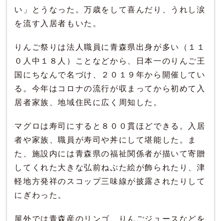
い」とうなった。万歳をして喜んだり、うれし涙
を流す入居者もいた。
りんご祭りは法人職員に青森県出身が多い（１１
０人中１８人）ことなどから、日本一のりんご王
国にちなんで名づけ、２０１９年から開催してい
る。今年はコロナの流行が収まってから初めて入
居者家族、地域住民に広く周知した。
マグロは寿司にすると８００貫ほどできる。入居
者や家族、職員が寿司や丼にして堪能した。ま
た、施設内には青森県の福祉関係者が描いて寄贈
してくれた大きな弘前ねぷた絵が飾られたり、津
軽地方発祥のスコップ三味線が披露されたりして
にぎわった。
屋外では青森産のリンゴ、りんごジュースなどを