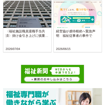
〈福祉施設職員退職手当共
経営協が虐待根絶へ緊急声
済〉掛け金引き上げに慎重な
明 福祉従事者の事件で
検討求める声
2026/07/04
2026/06/15