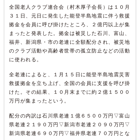
全国老人クラブ連合会（村木厚子会長）は１０月
３１日、元日に発生した能登半島地震に伴う救援
拠金を会員に呼び掛けたところ、２億円以上が集
まったと発表した。拠金は被災した石川、富山、
福井、新潟県・市の老連に全額配分され、被災地
のクラブ活動や高齢者世帯の孤立防止などの活動
に使われる。
全老連によると、１月１５日に能登半島地震災害
救援拠金を立ち上げ、全国の会員に支援を呼び掛
けた。その結果、１０月末までに約２億１５００
万円が集まったという。
配分の内訳は石川県老連１億６５００万円▽富山
県老連２１９０万円▽新潟市老連２０９０万円▽
新潟県老連６９０万円▽福井県老連７０万円とな