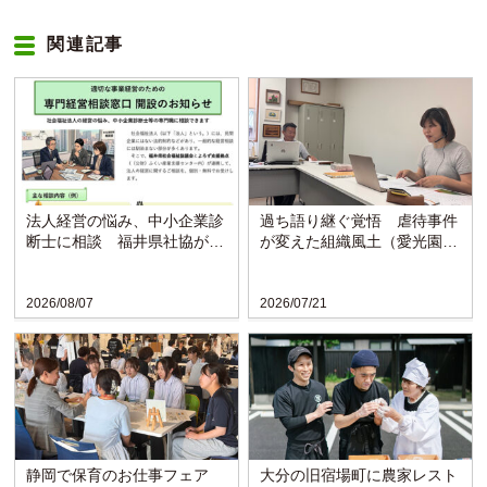
関連記事
法人経営の悩み、中小企業診
過ち語り継ぐ覚悟 虐待事件
断士に相談 福井県社協が支
が変えた組織風土（愛光園・
援拠点と連携し窓口開設
愛知）
2026/08/07
2026/07/21
静岡で保育のお仕事フェア
大分の旧宿場町に農家レスト