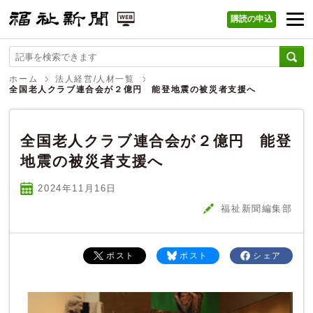
購読の申込
福祉新聞 WEB
ホーム
法人経営/人材一覧
全国老人クラブ連合会が２億円 能登地震の被災者支援へ
全国老人クラブ連合会が２億円 能登
地震の被災者支援へ
2024年11
月
16
日
福祉新聞編集部
ポスト
ポスト
シェア