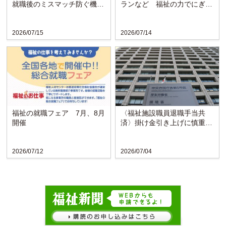
就職後のミスマッチ防ぐ機会
ランなど 福祉の力でにぎわ
に
い戻る〈博愛会〉
2026/07/15
2026/07/14
福祉の就職フェア 7月、8月
〈福祉施設職員退職手当共
開催
済〉掛け金引き上げに慎重な
検討求める声
2026/07/12
2026/07/04