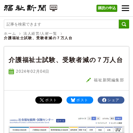
購読の申込
福祉新聞 WEB
ホーム
法人経営/人材一覧
介護福祉士試験、受験者減の７万人台
介護福祉士試験、受験者減の７万人台
2024年02
月
04
日
福祉新聞編集部
ポスト
ポスト
シェア