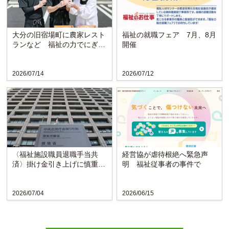
大分の旧宿場町に農家レスト
福祉の就職フェア 7月、8月
ランなど 福祉の力でにぎわ
開催
い戻る〈博愛会〉
2026/07/14
2026/07/12
〈福祉施設職員退職手当共
経営協が虐待根絶へ緊急声
済〉掛け金引き上げに慎重な
明 福祉従事者の事件で
検討求める声
2026/07/04
2026/06/15