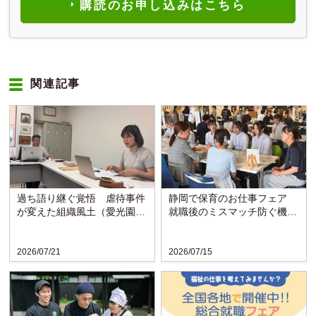
購読のお申し込みはこちら
関連記事
過ち語り継ぐ覚悟 虐待事件
静岡で保育のお仕事フェア
が変えた組織風土（愛光園・
就職後のミスマッチ防ぐ機会
愛知）
に
2026/07/21
2026/07/15