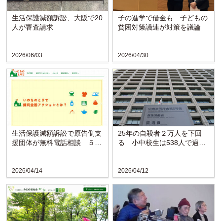
生活保護減額訴訟、大阪で20
子の進学で借金も 子どもの
人が審査請求
貧困対策議連が対策を議論
2026/06/03
2026/04/30
生活保護減額訴訟で原告側支
25年の自殺者２万人を下回
援団体が無料電話相談 ５月
る 小中校生は538人で過去
14日に開催
最多〈厚労省〉
2026/04/14
2026/04/12