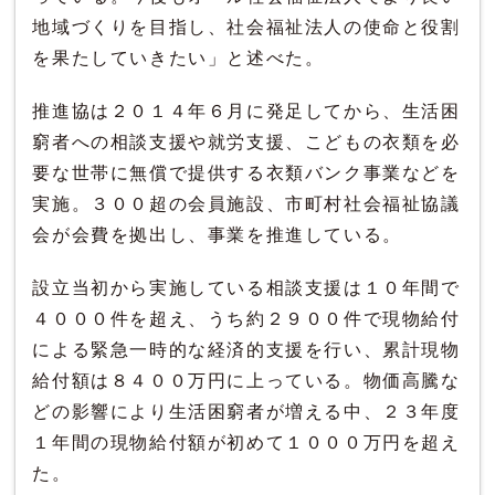
地域づくりを目指し、社会福祉法人の使命と役割
を果たしていきたい」と述べた。
推進協は２０１４年６月に発足してから、生活困
窮者への相談支援や就労支援、こどもの衣類を必
要な世帯に無償で提供する衣類バンク事業などを
実施。３００超の会員施設、市町村社会福祉協議
会が会費を拠出し、事業を推進している。
設立当初から実施している相談支援は１０年間で
４０００件を超え、うち約２９００件で現物給付
による緊急一時的な経済的支援を行い、累計現物
給付額は８４００万円に上っている。物価高騰な
どの影響により生活困窮者が増える中、２３年度
１年間の現物給付額が初めて１０００万円を超え
た。