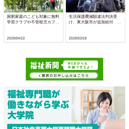
困窮家庭のこども対象に無料
生活保護費減額違法判決受
学習クラブや不登校児カフェ
け、東大阪市が追加給付 原
〈みどの福祉会・群馬〉
告「黙っていてはダメ」
2026/04/10
2026/03/18