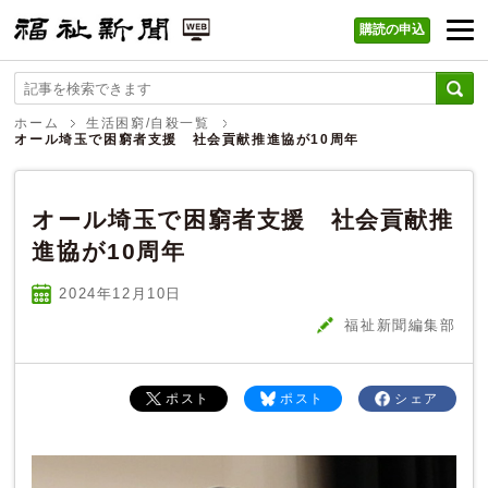
購読の申込
福祉新聞 WEB
ホーム
生活困窮/自殺一覧
オール埼玉で困窮者支援 社会貢献推進協が10周年
オール埼玉で困窮者支援 社会貢献推
進協が10周年
2024年12
月
10
日
福祉新聞編集部
ポスト
ポスト
シェア