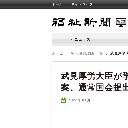
ホーム
サイトマップ
福祉新聞 WEB
ニュース
ホーム
生活困窮/自殺一覧
武見厚労
武見厚労大臣が
案、通常国会提
2024年01
月
23
日