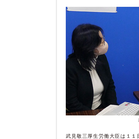
武見敬三厚生労働大臣は１１