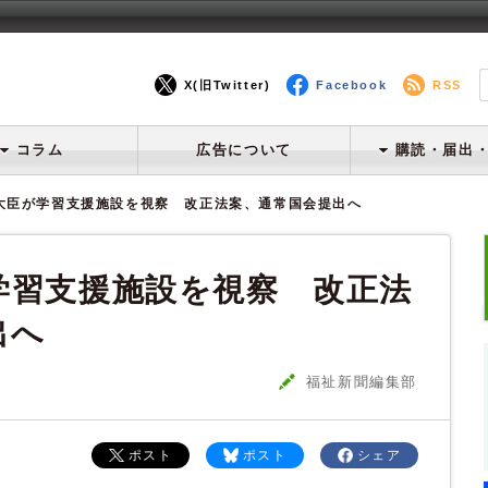
X(旧Twitter)
Facebook
RSS
コラム
広告について
購読・届出
大臣が学習支援施設を視察 改正法案、通常国会提出へ
学習支援施設を視察 改正法
出へ
福祉新聞編集部
ポスト
ポスト
シェア