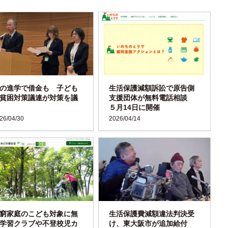
の進学で借金も 子ども
生活保護減額訴訟で原告側
貧困対策議連が対策を議
支援団体が無料電話相談
５月14日に開催
26/04/30
2026/04/14
窮家庭のこども対象に無
生活保護費減額違法判決受
学習クラブや不登校児カ
け、東大阪市が追加給付