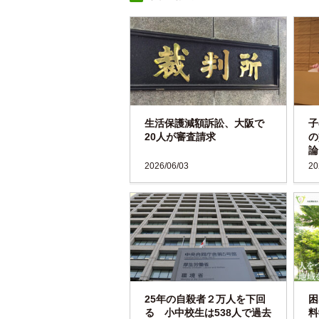
生活保護減額訴訟、大阪で
子
20人が審査請求
の
論
2026/06/03
20
25年の自殺者２万人を下回
困
る 小中校生は538人で過去
料