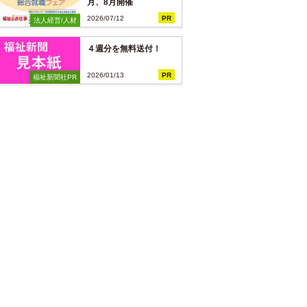
月、8月開催
2026/07/12
PR
法人経営/人材
４週分を無料送付！
2026/01/13
PR
福祉新聞社PR