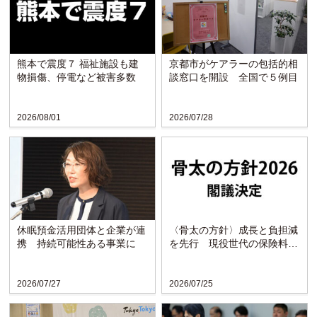
熊本で震度７ 福祉施設も建
京都市がケアラーの包括的相
物損傷、停電など被害多数
談窓口を開設 全国で５例目
2026/08/01
2026/07/28
休眠預金活用団体と企業が連
〈骨太の方針〉成長と負担減
携 持続可能性ある事業に
を先行 現役世代の保険料引
き下げを明記
2026/07/27
2026/07/25