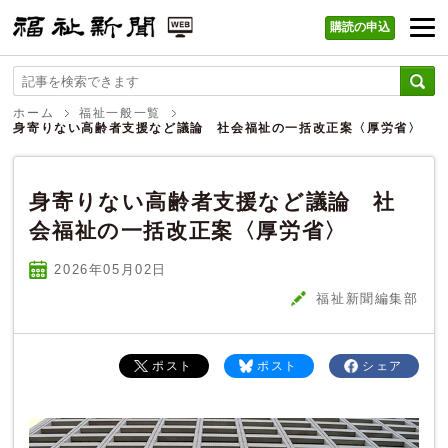
購読の申込
福祉新聞 WEB
ホーム
福祉一般一覧
身寄りない高齢者支援など議論 社会福祉の一括改正案〈厚労省〉
身寄りない高齢者支援など議論 社
会福祉の一括改正案〈厚労省〉
2026年05
月
02
日
福祉新聞編集部
ポスト
ポスト
シェア